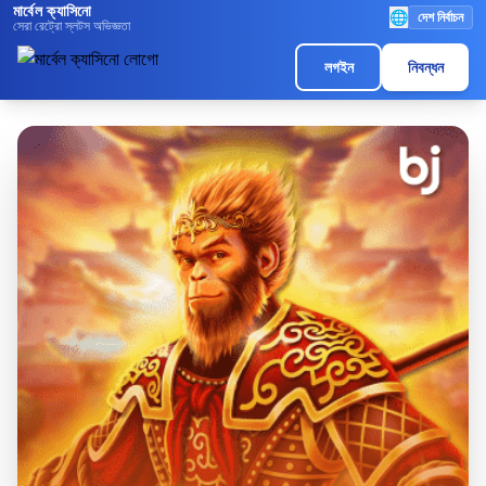
মার্বেল ক্যাসিনো
🌐
দেশ নির্বাচন
সেরা রেট্রো স্লটস অভিজ্ঞতা
লগইন
নিবন্ধন