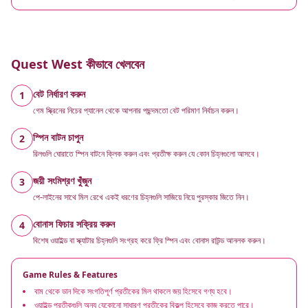
Quest West কীভাবে খেলবেন
বেট নির্ধারণ করুন
1
গেম স্ক্রিনের নিচের প্যানেল থেকে আপনার পছন্দমতো বেট পরিমাণ নির্বাচন করুন।
স্পিন বাটন চাপুন
2
রিলগুলি ঘোরাতে স্পিন বাটনে ক্লিক করুন এবং প্রতীক্ষ করুন যে কোন চিহ্নগুলো আসবে।
জয়ী সংমিশ্রণ খুঁজুন
3
পে-লাইনের সাথে মিল রেখে একই ধরণের চিহ্নগুলি সাজিয়ে নিয়ে পুরস্কার জিতে নিন।
বোনাস ফিচার সক্রিয় করুন
4
বিশেষ ওয়াইল্ড বা স্ক্যাটার চিহ্নগুলি সংগ্রহ করে ফ্রি স্পিন এবং বোনাস রাউন্ড আনলক করুন।
Game Rules & Features
বাম থেকে ডান দিকে সংগতিপূর্ণ প্রতীকের মিল থাকলে জয় হিসেবে গণ্য হবে।
ওয়াইল্ড প্রতীকগুলি অন্য যেকোনো সাধারণ প্রতীকের বিকল্প হিসেবে কাজ করতে পারে।