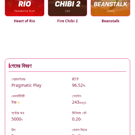
Heart of Rio
Fire Chibi 2
Beanstalk
গেমের বিবরণ
প্রোভাইডার
RTP
Pragmatic Play
96.52
%
ভোলাটিলিটি
পেলাইন
উচ্চ
243
⚡
ways
সর্বোচ্চ জয়
মিনিমাম বেট
5000
0.20
x
৳
রিল
বোনাস ফিচার