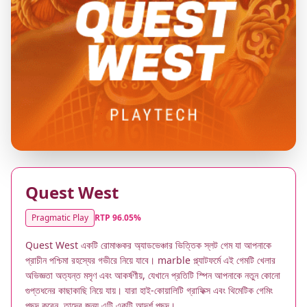
▶
Quest West
Pragmatic Play
RTP 96.05%
Quest West একটি রোমাঞ্চকর অ্যাডভেঞ্চার ভিত্তিক স্লট গেম যা আপনাকে
প্রাচীন পশ্চিমা রহস্যের গভীরে নিয়ে যাবে। marble প্ল্যাটফর্মে এই গেমটি খেলার
অভিজ্ঞতা অত্যন্ত মসৃণ এবং আকর্ষণীয়, যেখানে প্রতিটি স্পিন আপনাকে নতুন কোনো
গুপ্তধনের কাছাকাছি নিয়ে যায়। যারা হাই-কোয়ালিটি গ্রাফিক্স এবং থিমেটিক গেমিং
পছন্দ করেন, তাদের জন্য এটি একটি আদর্শ পছন্দ।