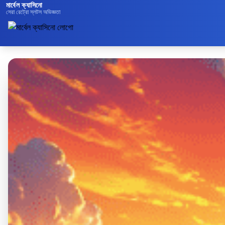
মার্বেল ক্যাসিনো
সেরা রেট্রো স্লটস অভিজ্ঞতা