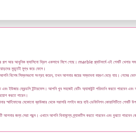
ল্প আর আধুনিক ক্যাসিনো থ্রিল একসাথে মিশে গেছে। marble প্ল্যাটফর্মে এই গেমটি খেলার সময়
য়াড়দের মুহূর্তেই মুগ্ধ করে ফেলে।
যখন আপনি বিশেষ সিম্বলগুলো সংগ্রহ করেন, তখন আপনার জয়ের সম্ভাবনা বহুগুণ বেড়ে যায়। গেমের 
ং ইউজার ফ্রেন্ডলি ইন্টারফেস। আপনি খুব সহজেই বেটিং অ্যামাউন্ট পরিবর্তন করতে পারবেন এ
প্রয়োগ করতে পারেন।
র স্মার্টফোনের যেকোনো ব্রাউজার থেকে সরাসরি লগইন করে হাই-ডেফিনিশন কোয়ালিটিতে গেমটি উপভ
টি আপনার জন্য সেরা পছন্দ। এখানে আপনি বিনামূল্যে প্র্যাকটিস করতে পারবেন এবং বুঝতে পারবেন