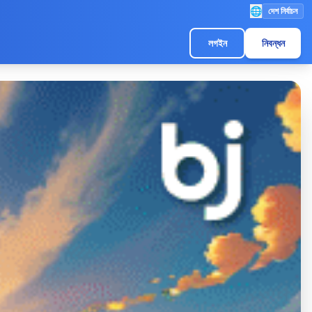
🌐
দেশ নির্বাচন
লগইন
নিবন্ধন