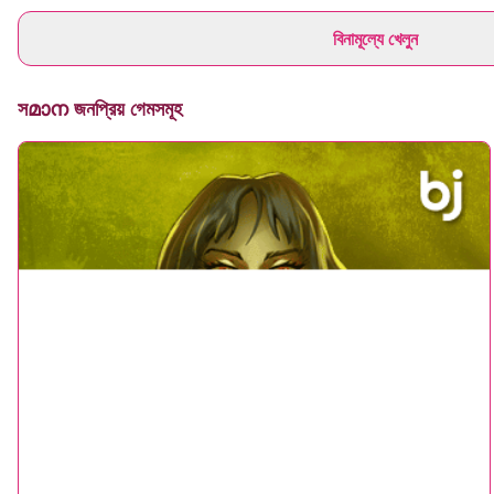
বিনামূল্যে খেলুন
সമാന জনপ্রিয় গেমসমূহ