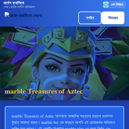
মার্বেল ক্যাসিনো
🌐
দেশ নির্বাচন
সেরা রেট্রো স্লটস অভিজ্ঞতা
লগইন
নিবন্ধন
marble Treasures of Aztec
marble Treasures of Aztec আপনাকে আজটেক সভ্যতার হারানো ধনসম্পদ
খুঁজতে সাহায্য করবে। marble bet এর মাধ্যমে আপনি এই রোমাঞ্চকর অভিযানে
সামিল হতে পারেন। এই গেমটির ডিজাইন marble tiles এর মতো নিখুঁত এবং