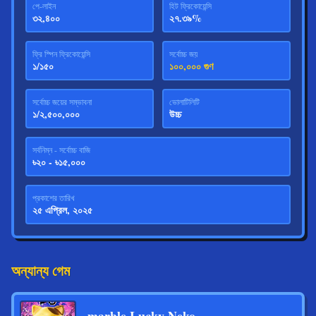
পে-লাইন
হিট ফ্রিকোয়েন্সি
৩২,৪০০
২৭.৩৯%
ফ্রি স্পিন ফ্রিকোয়েন্সি
সর্বোচ্চ জয়
১/১৫০
১০০,০০০ গুণ
সর্বোচ্চ জয়ের সম্ভাবনা
ভোলাটিলিটি
১/২,৫০০,০০০
উচ্চ
সর্বনিম্ন - সর্বোচ্চ বাজি
৳২০ - ৳১৫,০০০
প্রকাশের তারিখ
২৫ এপ্রিল, ২০২৫
অন্যান্য গেম